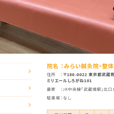
院名
：みらい鍼灸院・整
住所
：
〒180-0022 東京都武蔵野
ミリエールしろがね101
最寄
：JR中央線「武蔵境駅」北
駐車場
：なし