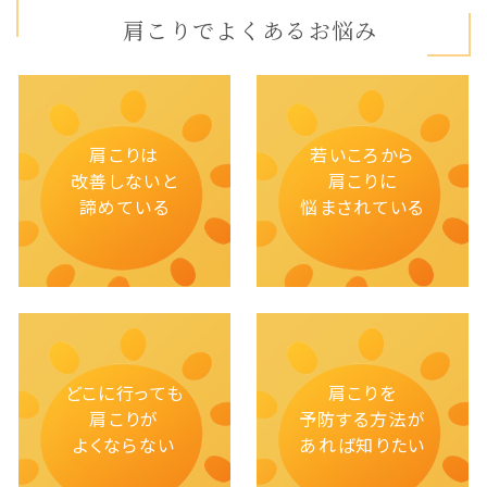
肩こりでよくあるお悩み
肩こりは
若いころから
改善しないと
肩こりに
諦めている
悩まされている
どこに行っても
肩こりを
肩こりが
予防する方法が
よくならない
あれば知りたい