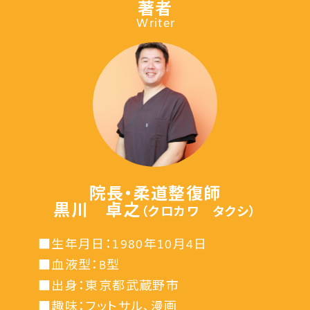
著者
Writer
院長・柔道整復師
黒川 卓之
（クロカワ タクシ）
■生年月日：1980年10月4日
■血液型：B型
■出身：東京都武蔵野市
■趣味：フットサル、漫画