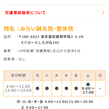
交通事故施術について
院名
：みらい鍼灸院・整体院
住所
：
〒180-0022 東京都武蔵野市境2-3-20
ミリエールしろがね101
最寄
：JR中央線「武蔵境駅」北口から徒歩4分
駐車場
：なし
受付時間
月
火
水
木
金
土
日
●
9:00〜12:00
●
●
●
●
●
9:00～
×
15:00～20:00
17:00
月・火・水・木・金 9:00～12:00/15:00～20:00
土 9:00～17:00