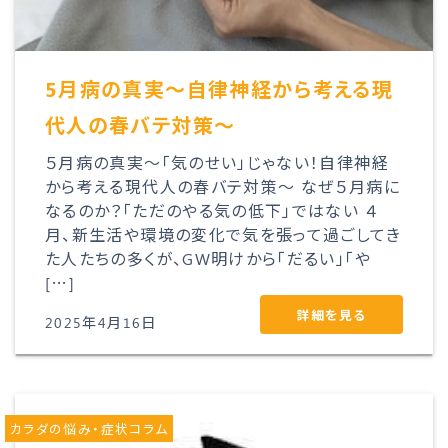
5月病の真実～自律神経から考える現
代人の春バテ対策～
５月病の真実～「気のせい」じゃない！自律神経
から考える現代人の春バテ対策～ なぜ５月病に
なるのか？「ただのやる気の低下」ではない ４
月、新生活や環境の変化で気を張って過ごしてき
た人たちの多くが、GW明けから「だるい」「や
[…]
詳細を見る
2025年4月16日
カラダの悩み・症状コラム